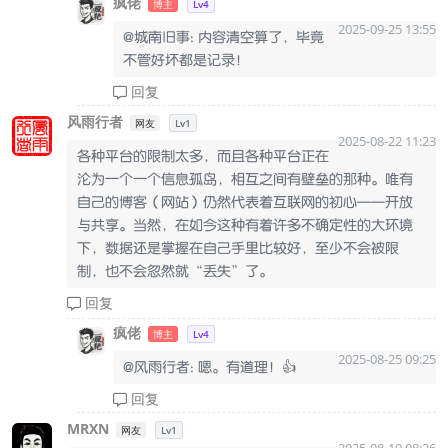
疯佬
博主
Lv4
2025-09-25 13:55
@城南旧事: 内容清空算了，毕竟
不管好坏都是记录！
回复
风雨行者
网友
Lv1
2025-08-22 11:23
各种平台的限制太多，而且各种平台正在
沦为一个一个信息孤岛，相互之间有壁垒的那种。唯有
自己的博客（网站）仍然代表着互联网的初心——开放
与共享。当然，在如今这种有着许多不确定性的大环境
下，数据还是掌握在自己手里比较好，至少不会被限
制，也不会忽然就“丢失”了。
回复
疯佬
博主
Lv4
2025-08-25 09:25
@风雨行者: 嗯。有道理！👍
回复
MRXN
网友
Lv1