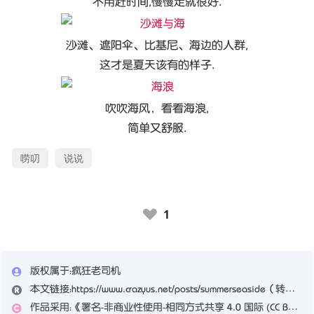
不用赶时间,慢慢走就很好.
沙滩、遮阳伞、比基尼、海边的人群,
这才是夏天该有的样子.
吹吹海风，看看海浪,
简单又舒服.
唠叨
说说
1
♥
版权属于：
疯狂老司机
本文链接：
https://www.crazyus.net/posts/summerseaside
（转载时请注明本文出处及文章链接）
作品采用：
《
署名-非商业性使用-相同方式共享 4.0 国际 (CC BY-NC-SA 4.0)