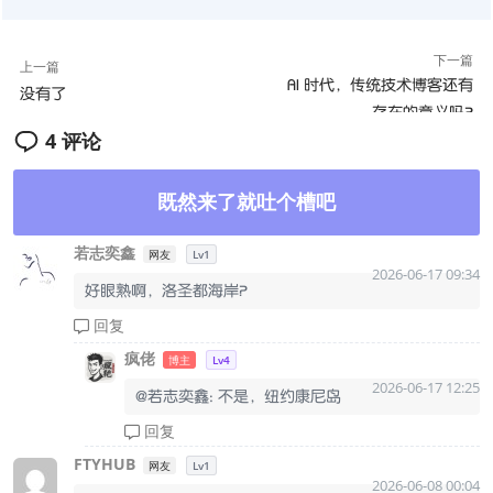
下一篇
上一篇
AI 时代，传统技术博客还有
没有了
存在的意义吗？
4 评论
既然来了就吐个槽吧
若志奕鑫
网友
Lv1
2026-06-17 09:34
好眼熟啊，洛圣都海岸？
回复
疯佬
博主
Lv4
2026-06-17 12:25
@若志奕鑫: 不是，纽约康尼岛
回复
FTYHUB
网友
Lv1
2026-06-08 00:04